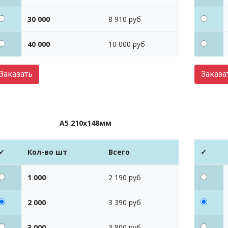
30 000
8 910 руб
40 000
10 000 руб
Заказать
Заказа
А5 210х148мм
✓
Кол-во шт
Всего
✓
1 000
2 190 руб
2 000
3 390 руб
3 000
3 800 руб