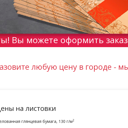
! Вы можете оформить заказ 
азовите любую цену в городе - м
ены на листовки
2
лованная глянцевая бумага, 130 г/м