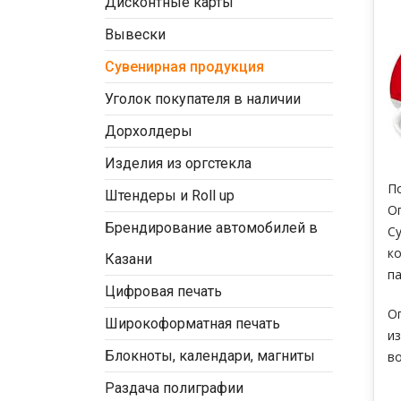
Дисконтные карты
Вывески
Сувенирная продукция
Уголок покупателя в наличии
Дорхолдеры
Изделия из оргстекла
П
Штендеры и Roll up
О
Брендирование автомобилей в
С
к
Казани
п
Цифровая печать
О
Широкоформатная печать
и
Блокноты, календари, магниты
в
Раздача полиграфии