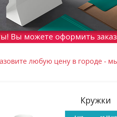
! Вы можете оформить заказ 
азовите любую цену в городе - м
Кружки
1 шт
от 10 ш