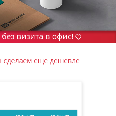
без визита в офис!
ы сделаем еще дешевле
т
от 100 шт
от 300 шт