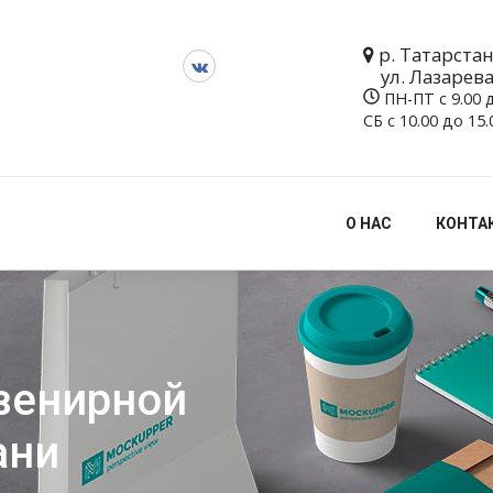
р. Татарстан,
ул. Лазарев
ПН-ПТ с 9.00 д
СБ с 10.00 до 15
О НАС
КОНТА
венирной
ани