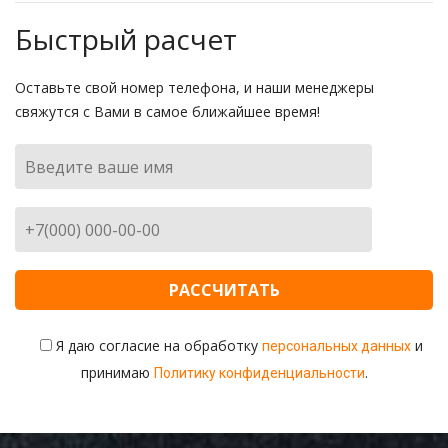
Визитки
Быстрый расчет
Листовки
Оставьте свой номер телефона, и наши менеджеры
Дисконтные карты
свяжутся с Вами в самое ближайшее время!
Вывески
Сувенирная продукция
Уголок покупателя в наличии
Дорхолдеры
Изделия из оргстекла
Штендеры и Roll up
Брендирование автомобилей в Казани
Я даю согласие на обработку
и
персональных данных
принимаю
.
Политику конфиденциальности
Цифровая печать
Широкоформатная печать