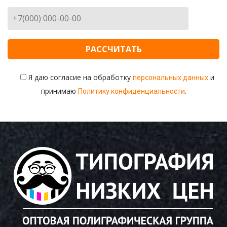
Уголок покупателя в наличии
Дорхолдеры
Изделия из оргстекла
Штендеры и Roll up
Брендирование автомобилей в Казани
Я даю согласие на обработку
и
персональных данных
принимаю
.
Политику конфиденциальности
Цифровая печать
Широкоформатная печать
Блокноты, календари, магниты
Раздача полиграфии