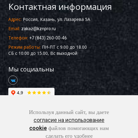
Контактная информация
Адрес:
Россия, Казань, ул. Лазарева 5А
Email:
zakaz@kznpro.ru
Телефон:
+7 (843) 260-00-46
Режим работы:
ПН-ПТ с 9.00 до 18.00
СБ с 10.00 до 15.00, Вс выходной
Мы социальны
Используя данный сайт, вы даете
согласие на использование
cookie
файлов помогающих нам
Copyright ©2026 Все права защищены |
Разработка
сделать его удобнее