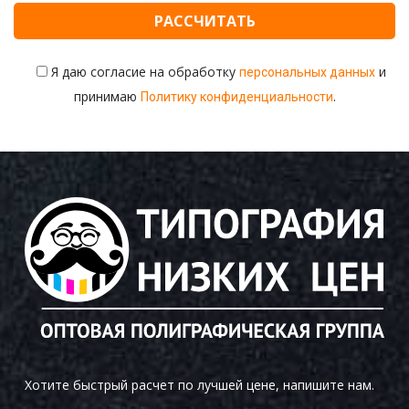
Изделия из оргстекла
Штендеры и Roll up
Брендирование автомобилей в Казани
Я даю согласие на обработку
и
персональных данных
принимаю
.
Политику конфиденциальности
Цифровая печать
Широкоформатная печать
Блокноты, календари, магниты
Раздача полиграфии
Хотите быстрый расчет по лучшей цене, напишите нам.