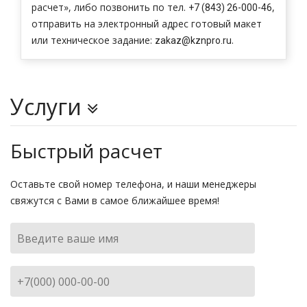
расчет», либо позвонить по тел.
,
+7 (843) 26-000-46
отправить на электронный адрес готовый макет
или техническое задание:
.
zakaz@kznpro.ru
Услуги
Визитки
Быстрый расчет
Листовки
Оставьте свой номер телефона, и наши менеджеры
Дисконтные карты
свяжутся с Вами в самое ближайшее время!
Вывески
Сувенирная продукция
Уголок покупателя в наличии
Дорхолдеры