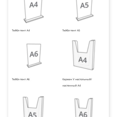
Тейбл-тент А4
Тейбл-тент А5
Тейбл-тент А6
Карман V настольный/
настенный А4