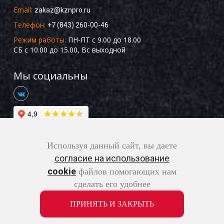
Email:
zakaz@kznpro.ru
Телефон:
+7 (843) 260-00-46
Режим работы:
ПН-ПТ с 9.00 до 18.00
СБ с 10.00 до 15.00, Вс выходной
Мы социальны
Используя данный сайт, вы даете
согласие на использование
cookie
файлов помогающих нам
Copyright ©2026 Все права защищены |
Разработка
сделать его удобнее
сайтов
и
SEO-продвижение сайтов
-
ПРИНЯТЬ И ЗАКРЫТЬ